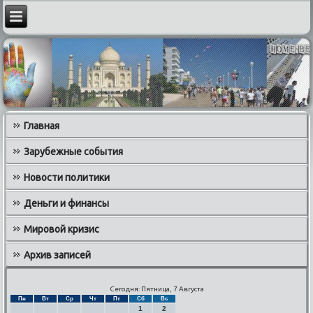
Главная
Зарубежные события
Новости политики
Деньги и финансы
Мировой кризис
Архив записей
Сегодня: Пятница, 7 Августа
Пн
Вт
Ср
Чт
Пт
Сб
Вс
1
2