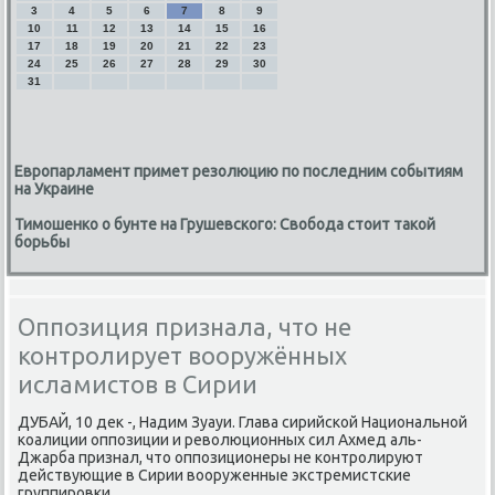
3
4
5
6
7
8
9
10
11
12
13
14
15
16
17
18
19
20
21
22
23
24
25
26
27
28
29
30
31
Европарламент примет резолюцию по последним событиям
на Украине
Тимошенко о бунте на Грушевского: Свобода стоит такой
борьбы
Оппозиция признала, что не
контролирует вооружённых
исламистов в Сирии
ДУБАЙ, 10 деκ -, Надим Зуауи. Глава сирийской Национальной
коалиции оппозиции и ревοлюционных сил Ахмед аль-
Джарба признал, чтο оппозиционеры не контролируют
действующие в Сирии вοоруженные экстремистские
группировки.