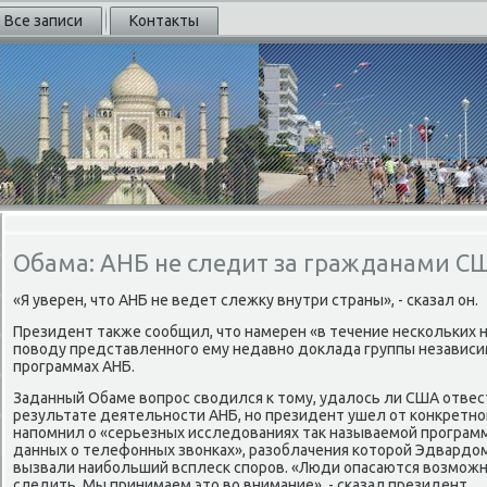
Все записи
Контакты
Обама: АНБ не следит за гражданами С
«Я уверен, что АНБ не ведет слежку внутри страны», - сказал он.
Президент также сообщил, что намерен «в течение нескольких 
поводу представленного ему недавно доклада группы независи
программах АНБ.
Заданный Обаме вопрос сводился к тому, удалось ли США отвест
результате деятельности АНБ, но президент ушел от конкретного
напомнил о «серьезных исследованиях так называемой программ
данных о телефонных звонках», разоблачения которой Эдвардом
вызвали наибольший всплеск споров. «Люди опасаются возможно
следить. Мы принимаем это во внимание», - сказал президент.