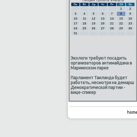
Сегодня: Суббота, 8 Августа
Пн
Вт
Ср
Чт
Пт
Сб
Вс
1
2
3
4
5
6
7
8
9
10
11
12
13
14
15
16
17
18
19
20
21
22
23
24
25
26
27
28
29
30
31
Экологи требуют посадить
организаторов антимайдана в
Мариинском парке
Парламент Таиланда будет
работать, несмотря на демарш
Демократической партии -
вице-спикер
home