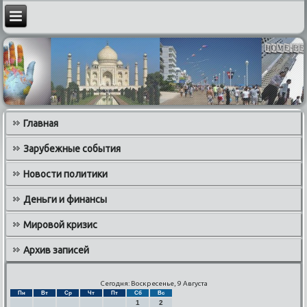
Главная
Зарубежные события
Новости политики
Деньги и финансы
Мировой кризис
Архив записей
Сегодня: Воскресенье, 9 Августа
Пн
Вт
Ср
Чт
Пт
Сб
Вс
1
2