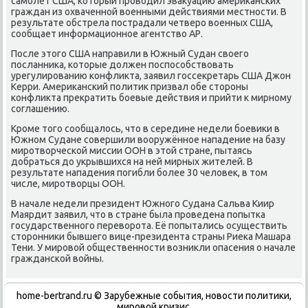
самолёт США, который проводил эвакуацию американских
граждан из охваченной военными действиями местности. В
результате обстрела пострадали четверо военных США,
сообщает информационное агентство АР.
После этого США направили в Южный Судан своего
посланника, которые должен поспособствовать
урегулированию конфликта, заявил госсекретарь США Джон
Керри. Американский политик призвал обе стороны
конфликта прекратить боевые действия и прийти к мирному
соглашению.
Кроме того сообщалось, что в середине недели боевики в
Южном Судане совершили вооружённое нападение на базу
миротворческой миссии ООН в этой стране, пытаясь
добраться до укрывшихся на ней мирных жителей. В
результате нападения погибли более 30 человек, в том
числе, миротворцы ООН.
В начале недели президент Южного Судана Сальва Киир
Маярдит заявил, что в стране была проведена попытка
государственного переворота. Её попытались осуществить
сторонники бывшего вице-президента страны Риека Машара
Тени. У мировой общественности возникли опасения о начале
гражданской войны.
home-bertrand.ru © Зарубежные события, новости политики,
мировой кризис.