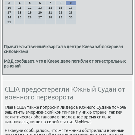
3
4
5
6
7
8
9
10
11
12
13
14
15
16
17
18
19
20
21
22
23
24
25
26
27
28
29
30
31
Правительственный квартал в центре Киева заблокирован
силовиками
МВД сообщает, что в Киеве двое погибли от огнестрельных
ранений
США предостерегли Южный Судан от
военного переворота
Глава США также попросил лидеров Южного Судана помочь
защитить американский контингент у них в стране, так как
политическая обстановка в последнее время сильно
накалилась, пишет в своей статье SkyNews.
Накануне сообщалось, что мятежники обстреляли военный