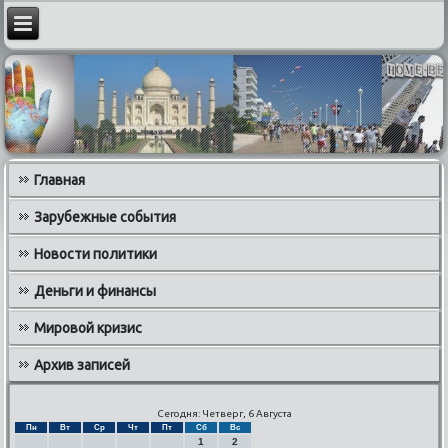
Главная
Зарубежные события
Новости политики
Деньги и финансы
Мировой кризис
Архив записей
Сегодня: Четверг, 6 Августа
Пн
Вт
Ср
Чт
Пт
Сб
Вс
1
2