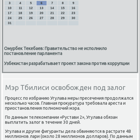
3
4
5
6
7
8
9
10
11
12
13
14
15
16
17
18
19
20
21
22
23
24
25
26
27
28
29
30
31
Омурбек Текебаев: Правительство не исполнило
постановление парламента
Узбекистан разрабатывает проект закона против коррупции
Мэр Тбилиси освобожден под залог
Процесс по избранию Угулава меры пресечения продолжался
несколько часов. Главная прокуратура требовала ареста и
приостановления полномочий мэра.
По данным телекомпании «Рустави 2», Угулава обязан
выплатить залог в течение 30 дней.
Угулава и другие фигуранты дела обвиняются в растрате 48
миллионов лари (около 28 миллионов долларов). По данным