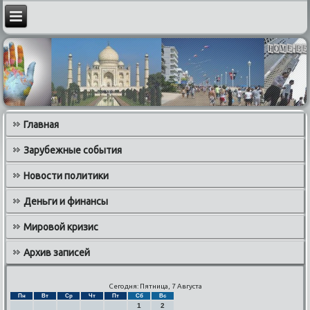
Главная
Зарубежные события
Новости политики
Деньги и финансы
Мировой кризис
Архив записей
Сегодня: Пятница, 7 Августа
Пн
Вт
Ср
Чт
Пт
Сб
Вс
1
2