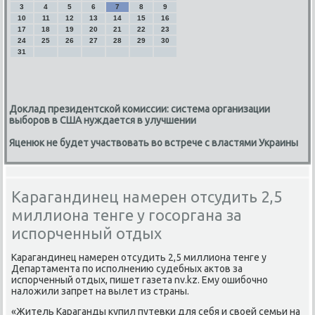
3
4
5
6
7
8
9
10
11
12
13
14
15
16
17
18
19
20
21
22
23
24
25
26
27
28
29
30
31
Доклад президентской комиссии: система организации
выборов в США нуждается в улучшении
Яценюк не будет участвовать во встрече с властями Украины
Карагандинец намерен отсудить 2,5
миллиона тенге у госоргана за
испорченный отдых
Карагандинец намерен отсудить 2,5 миллиона тенге у
Департамента по исполнению судебных актов за
испорченный отдых, пишет газета nv.kz. Ему ошибочно
наложили запрет на вылет из страны.
«Житель Караганды купил путевки для себя и своей семьи на