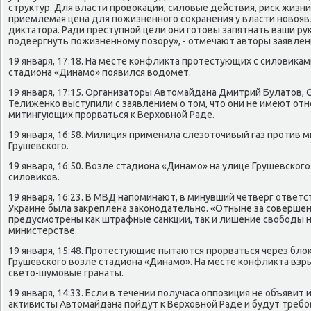
структур. Для власти провокации, силовые действия, риск жизн
приемлемая цена для пожизненного сохранения у власти новоя
диктатора. Ради преступной цели они готовы запятнать ваши рук
подвергнуть пожизненному позору», - отмечают авторы заявлен
19 января, 17:18. На месте конфликта протестующих с силовикам
стадиона «Динамо» появился водомет.
19 января, 17:15. Организаторы Автомайдана Дмитрий Булатов, 
Телиженко выступили с заявлением о том, что они не имеют от
митингующих прорваться к Верховной Раде.
19 января, 16:58. Милиция применила слезоточивый газ против 
Грушевского.
19 января, 16:50. Возле стадиона «Динамо» на улице Грушевского
силовиков.
19 января, 16:23. В МВД напоминают, в минувший четверг ответс
Украине была закреплена законодательно. «Отныне за соверше
предусмотрены как штрафные санкции, так и лишение свободы на 
министерстве.
19 января, 15:48. Протестующие пытаются прорваться через бло
Грушевского возле стадиона «Динамо». На месте конфликта вз
свето-шумовые гранаты.
19 января, 14:33. Если в течении получаса оппозиция не объявит
активисты Автомайдана пойдут к Верховной Раде и будут треб