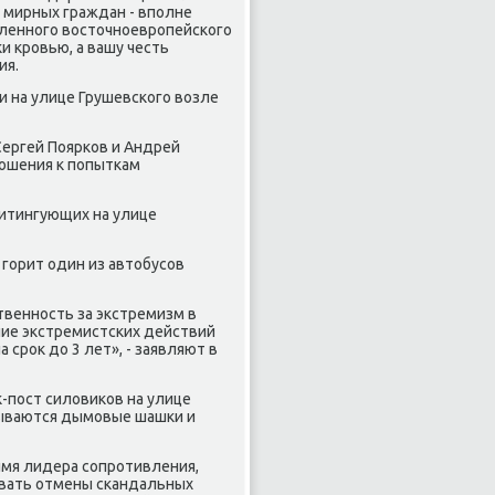
и мирных граждан - вполне
вленного восточноевропейского
и кровью, а вашу честь
ия.
и на улице Грушевского возле
Сергей Поярков и Андрей
ношения к попыткам
митингующих на улице
 горит один из автобусов
твенность за экстремизм в
ние экстремистских действий
срок до 3 лет», - заявляют в
к-пост силовиков на улице
рываются дымовые шашки и
 имя лидера сопротивления,
овать отмены скандальных