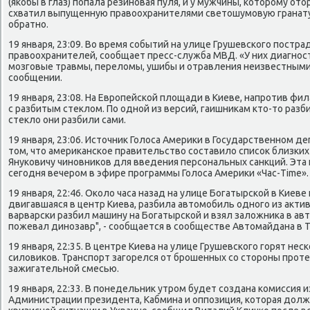
(якобы в глаз) попала резиновая пуля, и у мужчины, которому ото
схватил выпущенную правоохранителями светошумовую гранату
обратно.
19 января, 23:09. Во время событий на улице Грушевского постра
правоохранителей, сообщает пресс-служба МВД. «У них диагнос
мозговые травмы, переломы, ушибы и отравления неизвестными 
сообщении.
19 января, 23:08. На Европейской площади в Киеве, напротив ф
с разбитым стеклом. По одной из версий, гаишникам кто-то разби
стекло они разбили сами.
19 января, 23:06. Источник Голоса Америки в Государственном 
том, что американское правительство составило список близких
Януковичу чиновников для введения персональных санкций. Эта
сегодня вечером в эфире программы Голоса Америки «Час-Time».
19 января, 22:46. Около часа назад на улице Богатырской в Киеве
двигавшаяся в центр Киева, разбила автомобиль одного из акти
варварски разбил машину на Богатырской и взял заложника в ав
пожевал динозавр", - сообщается в сообществе Автомайдана в Tw
19 января, 22:35. В центре Киева на улице Грушевского горят нес
силовиков. Транспорт загорелся от брошенных со стороны прот
зажигательной смесью.
19 января, 22:33. В понедельник утром будет создана комиссия 
Администрации президента, Кабмина и оппозиция, которая дол