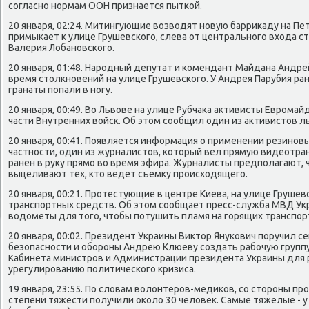
согласно нормам ООН признается пыткой.
20 января, 02:24. Митингующие возводят новую баррикаду на Пе
примыкает к улице Грушевского, слева от центрального входа 
Валерия Лобановского.
20 января, 01:48. Народный депутат и комендант Майдана Андре
время столкновений на улице Грушевского. У Андрея Парубия ран
гранаты попали в ногу.
20 января, 00:49. Во Львове на улице Рубчака активисты Еврома
части Внутренних войск. Об этом сообщил один из активистов л
20 января, 00:41. Появляется информация о применении резинов
частности, один из журналистов, который вел прямую видеотра
ранен в руку прямо во время эфира. Журналисты предполагают, 
выцеливают тех, кто ведет съемку происходящего.
20 января, 00:21. Протестующие в центре Киева, на улице Грушев
транспортных средств. Об этом сообщает пресс-служба МВД Ук
водометы для того, чтобы потушить пламя на горящих транспор
20 января, 00:02. Президент Украины Виктор Янукович поручил 
безопасности и обороны Андрею Клюеву создать рабочую групп
Кабинета министров и Администрации президента Украины для 
урегулированию политического кризиса.
19 января, 23:55. По словам волонтеров-медиков, со стороны п
степени тяжести получили около 30 человек. Самые тяжелые - у