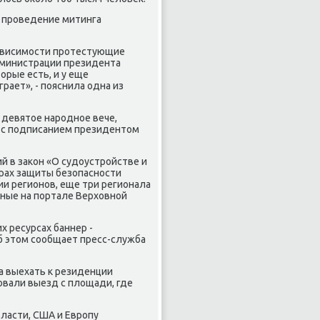
и проведение митинга
езависимости протестующие
Администрации президента
орые есть, и у еще
рает», - пояснила одна из
 девятое народное вече,
и с подписанием президентом
ий в закон «О судоустройстве и
ерах защиты безопасности
ии регионов, еще три регионала
ные на портале Верховной
х ресурсах баннер -
Об этом сообщает пресс-служба
на выехать к резиденции
овали выезд с площади, где
власти, США и Европу