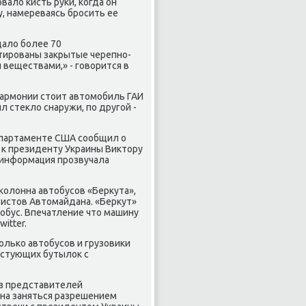
рвало кисть руки, когда он
, намереваясь бросить ее
дало более 70
тированы закрытые черепно-
веществами,» - говорится в
илармонии стоит автомобиль ГАИ
л стекло снаружи, по другой -
департаменте США сообщил о
 к президенту Украины Виктору
 информация прозвучала
 колонна автобусов «Беркута»,
вистов Автомайдана. «Беркут»
тобус. Впечатление что машину
itter.
колько автобусов и грузовики
естующих бутылок с
из представителей
жна заняться разрешением