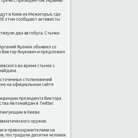
встречи с президентом Украины
едут в Киев из Межигорья, где
 Об этом сообщают активисты
ттянули два автобуса. Стычки
 Арсений Яценюк объявил со
ы Виктор Янукович и предложил
шевского во время стычек с
майдана.
есточенных столкновений
ено на официальном сайте
езиденции президента Виктора
тва Автомайдан в Twitter.
итингующим в Киеве.
равматического оружия.
ми и правоохранителями на
ов, пострадали десятки человек