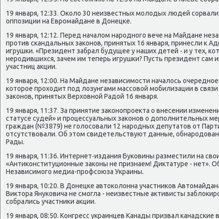
19 января, 12:33. Около 30 неизвестных молодых людей сорвал
оппозиции на Евромайдане в Донецке.
19 января, 12:12. Перед началом народного вече на Майдане н
против скандальных законов, принятых 16 января, принесли к 
игрушки. «Президент забрал будущее у наших детей - и у тех, кот
неродившихся, зачем им теперь игрушки? Пусть президент сам иг
участниц акции.
19 января, 12:00. На Майдане независимости началось очередное
которое проходит под лозунгами массовой мобилизации в связ
законов, принятых Верховной Радой 16 января.
19 января, 11:37. За принятие законопроекта о внесении изменен
статусе судей» и процессуальных законов о дополнительных м
граждан (№3879) не голосовали 12 народных депутатов от Парт
отсутствовали. Об этом свидетельствуют данные, обнародован
Рады.
19 января, 11:36. Интернет-издания Буковины разместили на свои
«Антиконституционные законы не признаем! Диктатуре - нет». 
Независимого медиа-профсоюза Украины.
19 января, 10:20. В Донецке автоколонна участников Автомайда
Виктора Януковича не смогла - неизвестные активисты заблокир
собрались участники акции.
19 января, 08:50. Конгресс украинцев Канады призвал канадские 