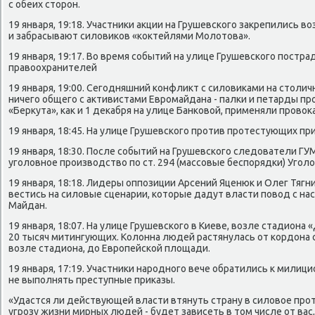
с обеих сторон.
19 января, 19:18. Участники акции на Грушевского закрепились в
и забрасывают силовиков «коктейлями Молотова».
19 января, 19:17. Во время событий на улице Грушевского постра
правоохранителей
19 января, 19:00. Сегодняшний конфликт с силовиками на столич
ничего общего с активистами Евромайдана - палки и петарды пр
«Беркута», как и 1 декабря на улице Банковой, применяли провок
19 января, 18:45. На улице Грушевского против протестующих п
19 января, 18:30. После событий на Грушевского следователи ГУ
уголовное производство по ст. 294 (массовые беспорядки) Уголо
19 января, 18:18. Лидеры оппозиции Арсений Яценюк и Олег Тяг
вестись на силовые сценарии, которые дадут власти повод с н
Майдан.
19 января, 18:07. На улице Грушевского в Киеве, возле стадиона
20 тысяч митингующих. Колонна людей растянулась от кордона 
возле стадиона, до Европейской площади.
19 января, 17:19. Участники народного вече обратились к милиц
не выполнять преступные приказы.
«Удастся ли действующей власти втянуть страну в силовое про
угрозу жизни мирных людей - будет зависеть в том числе от вас