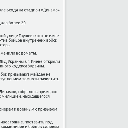
озле входа на стадион «Динамо»
дало более 20
ной улице Грушевского не имеет
отив бойцов внутренних войск
аторы.
рименили водометы.
МВД Украины в г. Киеве открыли
вного кодекса Украины.
нибок призывают Майдан не
аступлением темноты зачистить
 «Динамо», собралось примерно
с милицией, находящегося
ионерам и военным с призывом
тивостояние, поставить под
, командиров и бойцов силовых