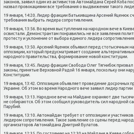
законов, заявил один из активистов Автомайдана Серей Коба пос
назвал провокациями все требования о выдвижении такого лиде
19 января, 14:20. Лидер фракции Батькивщина Арсений Яценюк с
требования выбрать лидера сопротивления.
19 января, 13:56. Во время выступления на народном вече в Кие
освистали. Демонстрантам понравились не все заявления полит
протесту и уклонение от выбора единого лидера сопротивления
19 января, 13:50. Арсений Яценюк объявил перед стотысячным 
оппозиции, который предусматривает создание альтернативных 
народного правительства, формирование новой конституции.
19 января, 13:45. Лидер фракции Свобода Олег Тягнибок призва
законы, принятые Верховной Радой 16 января, поскольку они на
Конституции.
19 января, 13:42. Оппозиция объявляет проведение досрочных 
Украине. Об этом во время Народного вече заявил лидер партии
19 января, 13:13. Народное вече на Майдане охраняют две тысячи
не собираются. Об этом сообщил руководитель сил народной 
Парубий.
19 января, 13:10. Автомайдан требует от оппозиции и участнико
лидером сопротивления. Такое заявление со сцены перед народ
организаторов Автомайдана Дмитрий Булатов.
19 января, 12:35. По состоянию на 12:30 на Майдане в Киеве собр