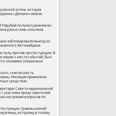
тровской аллее, которая
стадиона «Динамо» имени
й Парубий получил ранения во
ена рука и семь осколков
йдана заблокировали выезд из
ьвовского Автомайдана.
ых пуль против протестующих. В
нсляцию с места событий, был
что силовики специально
ского, сожгли шесть
раины. Милиция применила
тных средствах.
секретарю Совета национальной
у с участием представителей
рассмотрения вопросов по
ротестующих травмы разной
 мужчины, которому в голову