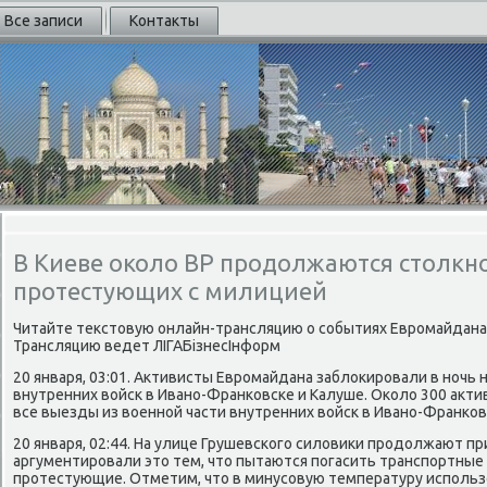
Все записи
Контакты
В Киеве около ВР продолжаются столкн
протестующих с милицией
Читайте текстовую онлайн-трансляцию о событиях Евромайдана 
Трансляцию ведет ЛІГАБізнесІнформ
20 января, 03:01. Активисты Евромайдана заблокировали в ночь н
внутренних войск в Ивано-Франковске и Калуше. Около 300 акт
все выезды из военной части внутренних войск в Ивано-Франков
20 января, 02:44. На улице Грушевского силовики продолжают п
аргументировали это тем, что пытаются погасить транспортные
протестующие. Отметим, что в минусовую температуру исполь