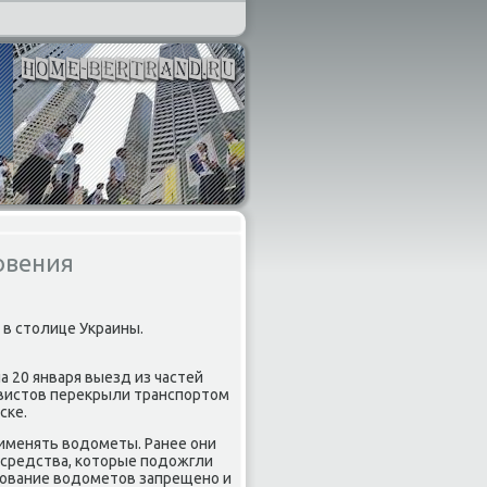
овения
в столице Украины.
а 20 января выезд из частей
ивистов перекрыли транспортом
ске.
рименять водометы. Ранее они
 средства, которые подожгли
зование водометов запрещено и