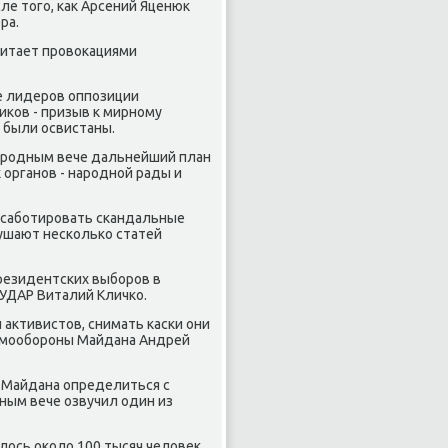
ле того, как Арсений Яценюк
ра.
читает провокациями
ве лидеров оппозиции
иков - призыв к мирному
 были освистаны.
народным вече дальнейший план
органов - народной рады и
л саботировать скандальные
рушают несколько статей
президентских выборов в
 УДАР Виталий Кличко.
 активистов, снимать каски они
самообороны Майдана Андрей
в Майдана определиться с
ным вече озвучил один из
алось около 100 тысяч человек.