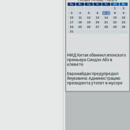
Сегодня: Пятница, 7 Августа
Пн
Вт
Ср
Чт
Пт
Сб
Вс
1
2
3
4
5
6
7
8
9
10
11
12
13
14
15
16
17
18
19
20
21
22
23
24
25
26
27
28
29
30
31
МИД Китая обвинил японского
премьера Синдзо Абэ в
клевете
Евромайдан предупредил
Януковича: Администрацию
президента утопят в мусоре