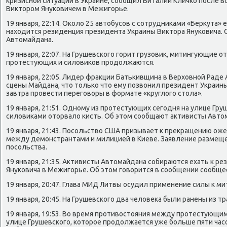
кризисной ситуации в Украине, сообщил Виталий Кличко после 
Виктором Януковичем в Межигорье.
19 января, 22:14. Около 25 автобусов с сотрудниками «Беркута» 
находится резиденция президента Украины Виктора Януковича.
Автомайдана.
19 января, 22:07. На Грушевского горит грузовик, митингующие о
протестующих и силовиков продолжаются.
19 января, 22:05. Лидер фракции Батькивщина в Верховной Раде
сцены Майдана, что только что ему позвонил президент Украин
завтра провести переговоры в формате «круглого стола».
19 января, 21:51. Одному из протестующих сегодня на улице Гру
силовиками оторвало кисть. Об этом сообщают активисты Авто
19 января, 21:43. Посольство США призывает к прекращению ож
между демонстрантами и милицией в Киеве. Заявление размещ
посольства.
19 января, 21:35. Активисты Автомайдана собираются ехать к р
Януковича в Межигорье. Об этом говорится в сообщении сообщес
19 января, 20:47. Глава МИД Литвы осудил применение силы к м
19 января, 20:45. На Грушевского два человека были ранены из т
19 января, 19:53. Во время противостояния между протестующи
улице Грушевского, которое продолжается уже больше пяти час