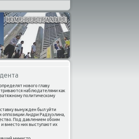
дента
 определят нового главу
матриваются наблюдателями как
 затяжному политическому
тставку вынужден был уйти
м оппозиции Андри Радзуэлина,
щество. Под давлением обоим
 и вместо них выступают их
бывший министр