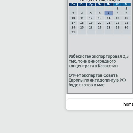
Сегодня: Пятница, 7 Августа
Пн
Вт
Ср
Чт
Пт
Сб
Вс
1
2
3
4
5
6
7
8
9
10
11
12
13
14
15
16
17
18
19
20
21
22
23
24
25
26
27
28
29
30
31
Узбекистан экспортировал 2,5
тыс. тонн виноградного
концентрата в Казахстан
Отчет экспертов Совета
Европы по антидопингу в РФ
будет готов в мае
home