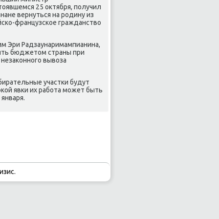
тоявшемся 25 октября, получил
нане вернуться на родину из
ийско-французское гражданство
м Эри Радзаунаримампианина,
лять бюджетом страны при
 незаконного вывоза
бирательные участки будут
окой явки их работа может быть
января.
изис.