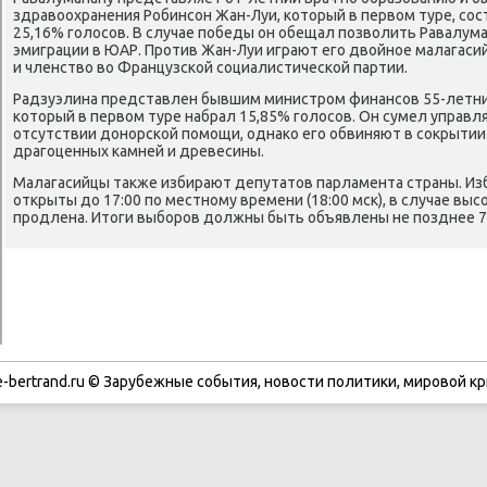
здравоохранения Робинсон Жан-Луи, который в первом туре, сос
25,16% голосов. В случае победы он обещал позволить Равалума
эмиграции в ЮАР. Против Жан-Луи играют его двойное малагас
и членство во Французской социалистической партии.
Радзуэлина представлен бывшим министром финансов 55-летни
который в первом туре набрал 15,85% голосов. Он сумел управ
отсутствии донорской помощи, однако его обвиняют в сокрытии
драгоценных камней и древесины.
Малагасийцы также избирают депутатов парламента страны. Из
открыты до 17:00 по местному времени (18:00 мск), в случае выс
продлена. Итоги выборов должны быть объявлены не позднее 7 
-bertrand.ru © Зарубежные события, новости политики, мировой кр