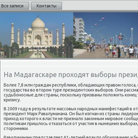
Все записи
Контакты
На Мадагаскаре проходят выборы прези
Более 7,8 млн граждан республики, обладающих правом голоса,
государства во втором туре президентских выборов. Они расс
судьбоносные для страны, поскольку призваны положить конец
кризису.
В 2009 году в результате массовых народных манифестаций в о
президент Марк Равалуманана. Он был изгнан из страны лидеро
приход которого к власти не признало законным мировое сооб
политикам пришлось отказаться от участия в нынешних выборах,
сторонники.
Равалуманану представляет 61-летний врач по образованию и 