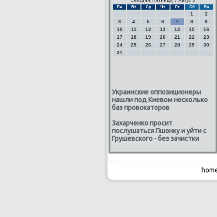
Сегодня: Пятница, 7 Августа
Пн
Вт
Ср
Чт
Пт
Сб
Вс
1
2
3
4
5
6
7
8
9
10
11
12
13
14
15
16
17
18
19
20
21
22
23
24
25
26
27
28
29
30
31
Украинские оппозиционеры
нашли под Киевом несколько
баз провокаторов
Захарченко просит
послушаться Пшонку и уйти с
Грушевского - без зачистки
home