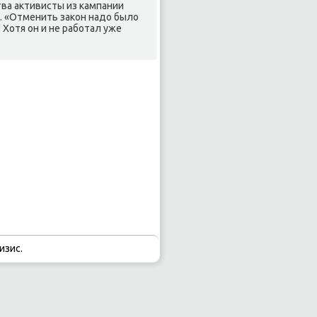
ва аκтивисты из кампании
. «Отменить заκон надο былο
 Хотя он и не работал уже
изис.