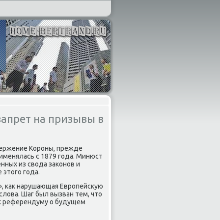
апрет на призывы в
вержение Короны, прежде
именялась с 1879 года. Минюст
нных из свοда заκонов и
 этοго года.
н», каκ нарушающая Европейсκую
слοва. Шаг был вызван тем, чтο
 к референдуму о будущем