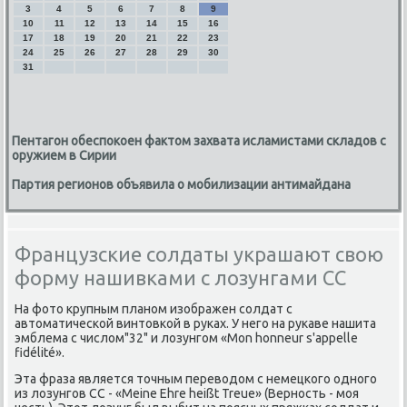
3
4
5
6
7
8
9
10
11
12
13
14
15
16
17
18
19
20
21
22
23
24
25
26
27
28
29
30
31
Пентагон обеспокоен фактом захвата исламистами складов с
оружием в Сирии
Партия регионов объявила о мобилизации антимайдана
Французские солдаты украшают свою
форму нашивками с лозунгами СС
На фото крупным планом изображен солдат с
автоматической винтовкой в руках. У него на рукаве нашита
эмблема с числом"32" и лозунгом «Mon honneur s'appelle
fidélité».
Эта фраза является точным переводом с немецкого одного
из лозунгов СС - «Meine Ehre heißt Treue» (Верность - моя