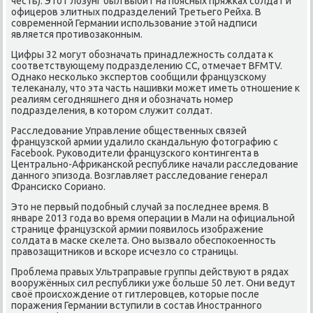
честь). Этот лозунг был выбит на поясных пряжках солдат и
офицеров элитных подразделений Третьего Рейха. В
современной Германии использование этой надписи
является противозаконным.
Цифры 32 могут обозначать принадлежность солдата к
соответствующему подразделению СС, отмечает BFMTV.
Однако несколько экспертов сообщили французскому
телеканалу, что эта часть нашивки может иметь отношение к
реалиям сегодняшнего дня и обозначать номер
подразделения, в котором служит солдат.
Расследование Управление общественных связей
французской армии удалило скандальную фотографию с
Facebook. Руководители французского контингента в
Центрально-Африканской республике начали расследование
данного эпизода. Возглавляет расследование генерал
Франсиско Сориано.
Это не первый подобный случай за последнее время. В
январе 2013 года во время операции в Мали на официальной
странице французской армии появилось изображение
солдата в маске скелета. Оно вызвало обеспокоенность
правозащитников и вскоре исчезло со страницы.
Проблема правых Ультраправые группы действуют в рядах
вооружённых сил республики уже больше 50 лет. Они ведут
своё происхождение от гитлеровцев, которые после
поражения Германии вступили в состав Иностранного