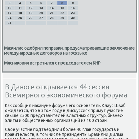
3
4
5
6
7
8
9
10
11
12
13
14
15
16
17
18
19
20
21
22
23
24
25
26
27
28
29
30
31
Мажилис одобрил поправки, предусматривающие заключение
международных договоров на госязыке
Мясникович встретился с председателем КНР
В Давосе открывается 44 сессия
Всемирного экономического форума
Как сообщил накануне форума его основатель Клаус Шваб,
ожидается, что в этом году в дискуссиях примут участие
свыше 2500 представителей властных структур, бизнес-
элиты и общественных организаций из 100 стран.
Свое участие подтвердили более 40 глав государств и
правительств, в том числе президенты Бразилии Дилма