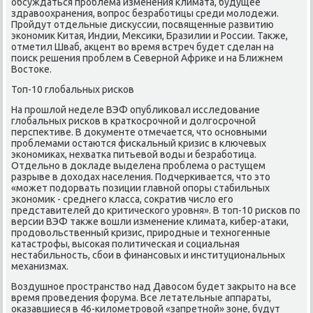
обсуждаться проблема изменения климата, будущее
здравоохранения, вопрос безработицы среди молодежи.
Пройдут отдельные дискуссии, посвященные развитию
экономик Китая, Индии, Мексики, Бразилии и России. Также,
отметил Шваб, акцент во время встреч будет сделан на
поиск решения проблем в Северной Африке и на Ближнем
Востоке.
Топ-10 глобальных рисков
На прошлой неделе ВЭФ опубликовал исследование
глобальных рисков в краткосрочной и долгосрочной
перспективе. В документе отмечается, что основными
проблемами остаются фискальный кризис в ключевых
экономиках, нехватка питьевой воды и безработица.
Отдельно в докладе выделена проблема о растущем
разрыве в доходах населения. Подчеркивается, что это
«может подорвать позиции главной опоры стабильных
экономик - среднего класса, сократив число его
представителей до критического уровня». В топ-10 рисков по
версии ВЭФ также вошли изменение климата, кибер-атаки,
продовольственный кризис, природные и техногенные
катастрофы, высокая политическая и социальная
нестабильность, сбои в финансовых и институциональных
механизмах.
Воздушное пространство над Давосом будет закрыто на все
время проведения форума. Все летательные аппараты,
оказавшиеся в 46-километровой «запретной» зоне, будут