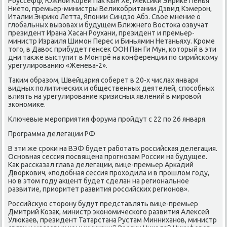
Роуссефф, Южной Кореи Пак Кын Хе, Мексики Энрике Пенья
Нието, премьер-министры Великобритании Дэвид Кэмерон,
Италии Энрико Летта, Японии Синдзо Абэ. Свое мнение о
глобальных вызовах и будущем Ближнего Востока озвучат
президент Ирана Хасан Роухани, президент и премьер-
министр Израиля Шимон Перес и Биньямин Нетаньяху. Кроме
того, в Давос прибудет генсек ООН Пан Ги Мун, который в эти
дни также выступит в Монтрё на конференции по сирийскому
урегулированию «Женева-2».
Таким образом, Швейцария соберет в 20-х числах января
видных политических и общественных деятелей, способных
влиять на урегулирование кризисных явлений в мировой
экономике.
Ключевые мероприятия форума пройдут с 22 по 26 января.
Программа делегации РФ
В эти же сроки на ВЭФ будет работать российская делегация.
Основная сессия посвящена прогнозам России на будущее.
Как рассказал глава делегации, вице-премьер Аркадий
Дворкович, «подобная сессия проходила и в прошлом году,
но в этом году акцент будет сделан на региональное
развитие, приоритет развития российских регионов».
Российскую сторону будут представлять вице-премьер
Дмитрий Козак, министр экономического развития Алексей
Улюкаев, президент Татарстана Рустам Минниханов, министр