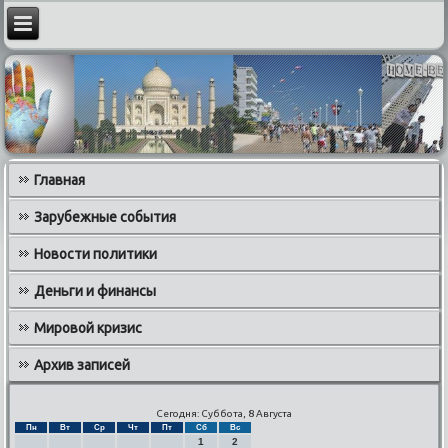
Главная
Зарубежные события
Новости политики
Деньги и финансы
Мировой кризис
Архив записей
Сегодня: Суббота, 8 Августа
Пн
Вт
Ср
Чт
Пт
Сб
Вс
1
2