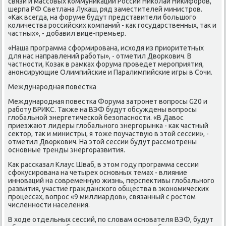
связи и массовых коммуникаций России Николай Никифоров,
шерпа РФ Светлана Лукаш, ряд заместителей министров.
«Как всегда, на форуме будут представители большого
количества российских компаний - как государственных, так и
частных», - добавил вице-премьер.
«Наша программа сформирована, исходя из приоритетных
для нас направлений работы», - отметил Дворкович. В
частности, Козак в рамках форума проведет мероприятия,
анонсирующие Олимпийские и Паралимпийские игры в Сочи.
Международная повестка
Международная повестка Форума затронет вопросы G20 и
работу БРИКС. Также на ВЭФ будут обсуждены вопросы
глобальной энергетической безопасности. «В Давос
приезжают лидеры глобального энергорынка - как частный
сектор, так и министры, я тоже поучаствую в этой сессии», -
отметил Дворкович. На этой сессии будут рассмотрены
основные тренды энергоразвития.
Как рассказал Клаус Шваб, в этом году программа сессии
сфокусирована на четырех основных темах - влияние
инноваций на современную жизнь, перспективы глобального
развития, участие гражданского общества в экономических
процессах, вопрос «9 миллиардов», связанный с ростом
численности населения.
В ходе отдельных сессий, по словам основателя ВЭФ, будут