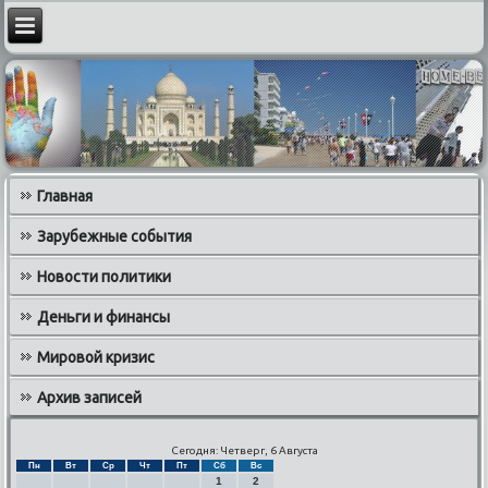
Главная
Зарубежные события
Новости политики
Деньги и финансы
Мировой кризис
Архив записей
Сегодня: Четверг, 6 Августа
Пн
Вт
Ср
Чт
Пт
Сб
Вс
1
2