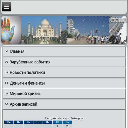
Главная
Зарубежные события
Новости политики
Деньги и финансы
Мировой кризис
Архив записей
Сегодня: Четверг, 6 Августа
Пн
Вт
Ср
Чт
Пт
Сб
Вс
1
2