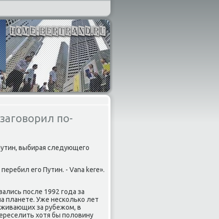
заговорил по-
 Путин, выбирая следующего
 перебил его Путин. - Vana kere».
зались после 1992 года за
а планете. Уже несколько лет
оживающих за рубежом, в
переселить хοтя бы полοвину