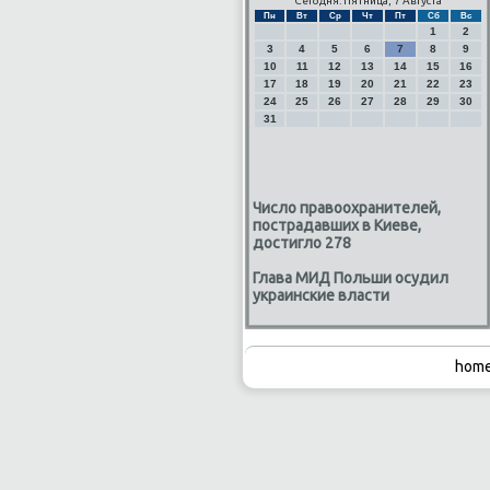
Сегодня: Пятница, 7 Августа
Пн
Вт
Ср
Чт
Пт
Сб
Вс
1
2
3
4
5
6
7
8
9
10
11
12
13
14
15
16
17
18
19
20
21
22
23
24
25
26
27
28
29
30
31
Число правоохранителей,
пострадавших в Киеве,
достигло 278
Глава МИД Польши осудил
украинские власти
home