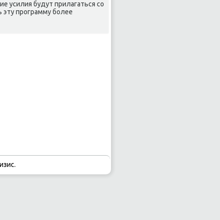
κие усилия будут прилагаться со
ь эту программу более
изис.