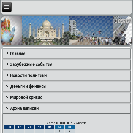
Главная
Зарубежные события
Новости политики
Деньги и финансы
Мировой кризис
Архив записей
Сегодня: Пятница, 7 Августа
Пн
Вт
Ср
Чт
Пт
Сб
Вс
1
2