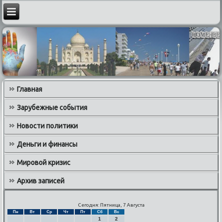
Главная
Зарубежные события
Новости политики
Деньги и финансы
Мировой кризис
Архив записей
Сегодня: Пятница, 7 Августа
Пн
Вт
Ср
Чт
Пт
Сб
Вс
1
2