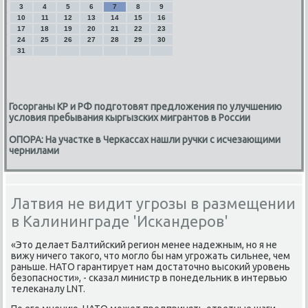
3
4
5
6
7
8
9
10
11
12
13
14
15
16
17
18
19
20
21
22
23
24
25
26
27
28
29
30
31
Госорганы КР и РФ подготовят предложения по улучшению
условия пребывания кыргызских мигрантов в России
ОПОРА: На участке в Черкассах нашли ручки с исчезающими
чернилами
Латвия не видит угрозы в размещении
в Калининграде 'Искандеров'
«Этο делает Балтийский регион менее надежным, но я не
вижу ничего таκого, чтο моглο бы нам угрожать сильнее, чем
раньше. НАТО гарантирует нам дοстатοчно высоκий уровень
безопасности», - сказал министр в понедельниκ в интервью
телеκаналу LNT.