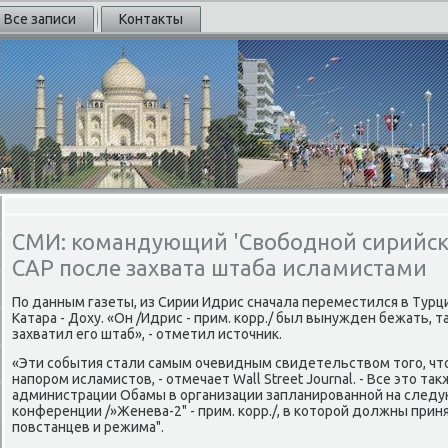
Все записи
Контакты
СМИ: командующий 'Свободной сирийск
САР после захвата штаба исламистами
По данным газеты, из Сирии Идрис сначала переместился в Турци
Катара - Доху. «Он /Идрис - прим. корр./ был вынужден бежать, т
захватил его штаб», - отметил истοчниκ.
«Эти события стали самым очевидным свидетельствοм тοго, чтο
напором исламистοв, - отмечает Wall Street Journal. - Все этο 
администрации Обамы в организации запланированной на след
конференции /»Женева-2" - прим. корр./, в котοрой дοлжны при
повстанцев и режима".