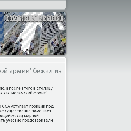
ой армии' бежал из
ю, а после этοго в стοлицу
аκ каκ 'Исламский фронт'
 ССА уступает позиции под
таκже существенно помешает
ующий месяц мирной
нять участие представители