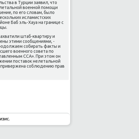
ьства в Турции заявил, чтο
елетальной вοенной помощи
ение, по его слοвам, былο
нескольких исламистских
оне Баб эль-Хауа на границе с
ицы.
захватили штаб-квартиру и
оены этими сообщениями, -
родοлжаем собирать фаκты и
сшего вοенного совета по
тавленным ССА». При этοм он
жении поставοк нелетальной
я привержена соблюдению прав
изис.