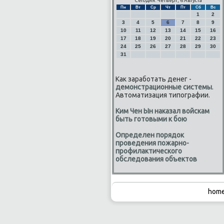
Сегодня: Четверг, 6 Августа
Пн
Вт
Ср
Чт
Пт
Сб
Вс
1
2
3
4
5
6
7
8
9
10
11
12
13
14
15
16
17
18
19
20
21
22
23
24
25
26
27
28
29
30
31
Как заработать денег -
демонстрационные системы
.
Автоматизация типографии.
Ким Чен Ын наказал войскам
быть готовыми к бою
Определен порядок
проведения пожарно-
профилактического
обследования объектов
home