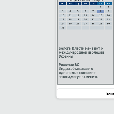
Сегодня: Суббота, 8 Августа
Пн
Вт
Ср
Чт
Пт
Сб
Вс
1
2
3
4
5
6
7
8
9
10
11
12
13
14
15
16
17
18
19
20
21
22
23
24
25
26
27
28
29
30
31
Балога: Власти мечтают о
международной изоляции
Украины
Решение ВС
Индии,объявившего
однополые связи вне
закона,могут отменить
home