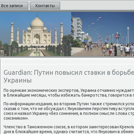
Все записи
Контакты
Guardian: Путин повысил ставки в борьб
Украины
По оценкам экономических экспертов, Украина отчаянно нуждает
в ближайшие месяцы, чтобы избежать банкротства, говорится в 
По информации издания, во вторник Путин также стремился усп
сказав о том, что не обсуждал с Януковичем перспективу вступ
союз и назвал Украину «без сомнения, в полном смысле слова с
союзником».
Членство в Таможенном союзе, в котором заинтересован Кремль
дня в ближайшее время, однако считается, что Янукович в обмен