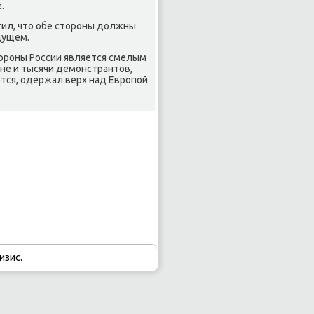
.
тил, что обе стороны должны
дущем.
тороны России является смелым
ане и тысячи демонстрантов,
ется, одержал верх над Европой
изис.