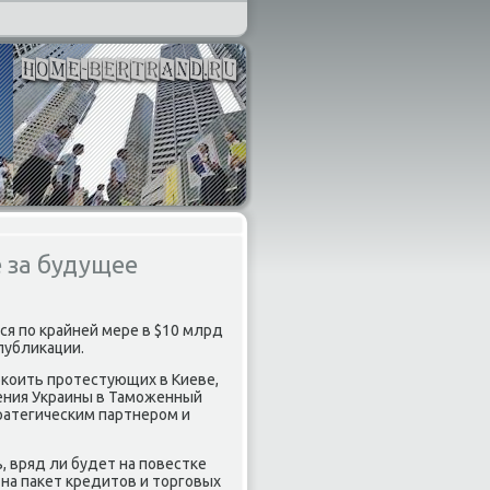
е за будущее
ся по крайней мере в $10 млрд
публикации.
окоить протестующих в Киеве,
ления Украины в Таможенный
тратегическим партнером и
, вряд ли будет на повестке
 на пакет кредитов и торговых