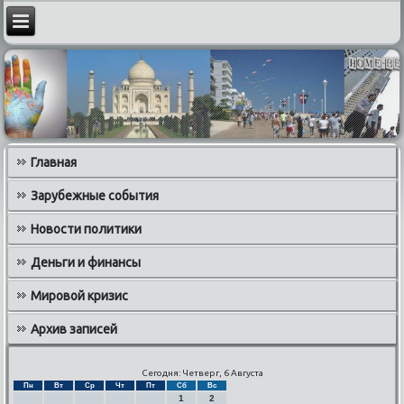
Главная
Зарубежные события
Новости политики
Деньги и финансы
Мировой кризис
Архив записей
Сегодня: Четверг, 6 Августа
Пн
Вт
Ср
Чт
Пт
Сб
Вс
1
2