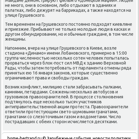
Майдане демонстрируют фильм о «донецкой мафии». Людей
не много, они в основном, либо отдыхают в зданиях и
палатках, либо дежурят на баррикадах, а также находятся на
улице Грушевского.
Тем временем на Грушевского постоянно подходят киевляне
и приезжие. Прибывают не только молодые люди в касках и
другом обмундировании, но и обычные граждане, в том числе
женщины.
Напомним, вчера на улице Грушевского в Киеве, возле
стадиона «Динамо» имени Лобановского, примерно в 15:00
группа численностью несколько сотен человек попыталась
прорваться через блок-пост сил МВД к зданию Верховной
Рады, чтобы затем потребовать от парламента отмены ряда
принятых ею 16 января законов, которые существенно
ограничивают права и свободы граждан.
Возник конфликт, милицию стали забрасывать палками,
камнями, петардами. Сожжены несколько автобусов и
грузовиков правоохранителей. В процессе столкновения
подтянулось еще несколько тысяч участников
антиправительственной акции протеста. Правоохранители
ответили протестующим свето-шумовыми гранатами,
гранатами со слезоточивым газом и водометами. Число
пострадавших с обеих сторон исчисляется десятками.
home-bertrand.ru © Зарубежные события, новости политики,