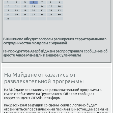
3
4
5
6
7
8
9
10
11
12
13
14
15
16
17
18
19
20
21
22
23
24
25
26
27
28
29
30
31
В Кишиневе обсудят вопросы расширения территориального
сотрудничества Молдовы с Украиной
Генпрокуратура Азербайджана распространила сообщение об
аресте Анара Мамедли и Башира Сулейманлы
На Майдане отказались от
развлекательной программы
На Майдане отказались от развлекательной программы в
связи с событиями на Грушевского. Об этом сообщает
корреспондент ЛІГАБізнесІнформ.
Как рассказал ведущий со сцены, сейчас логично будет
ограничиться повстанческими песнями. В настоящее время на