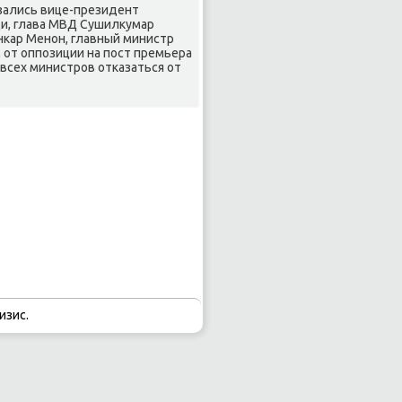
азались вице-президент
ди, глава МВД Сушилκумар
кар Менон, главный министр
от оппозиции на пост премьера
всех министров отказаться от
изис.