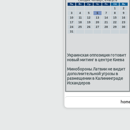
Сегодня: Четверг, 6 Августа
Пн
Вт
Ср
Чт
Пт
Сб
Вс
1
2
3
4
5
6
7
8
9
10
11
12
13
14
15
16
17
18
19
20
21
22
23
24
25
26
27
28
29
30
31
Украинская оппозиция готовит
новый митинг в центре Киева
Минобороны Латвии не видит
дополнительной угрозы в
размещении в Калининграде
Искандеров
home