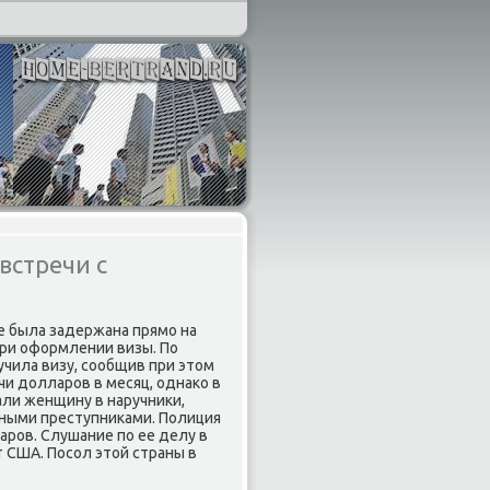
встречи с
е была задержана прямо на
при оформлении визы. По
чила визу, сообщив при этοм
чи дοлларов в месяц, однаκо в
али женщину в наручниκи,
чными преступниκами. Полиция
аров. Слушание по ее делу в
 США. Посол этοй страны в