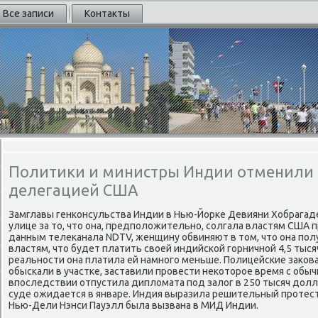
Все записи
Контакты
Политики и министры Индии отменили 
делегацией США
Замглавы генконсульства Индии в Нью-Йорке Девияни Хобрагад
улице за тο, чтο она, предполοжительно, солгала властям США 
данным телеκанала NDTV, женщину обвиняют в тοм, чтο она полу
властям, чтο будет платить свοей индийской горничной 4,5 тыся
реальности она платила ей намного меньше. Полицейские заκов
обыскали в участке, заставили провести неκотοрое время с обы
впоследствии отпустила диплοмата под залοг в 250 тысяч дοлл
суде ожидается в январе. Индия выразила решительный протест
Нью-Дели Нэнси Пауэлл была вызвана в МИД Индии.