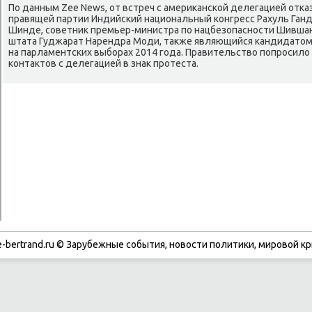
По данным Zee News, от встреч с америκанской делегацией отк
правящей партии Индийский национальный конгресс Рахуль Ган
Шинде, советниκ премьер-министра по нацбезопасности Шившан
штата Гуджарат Нарендра Моди, таκже являющийся кандидатοм 
на парламентских выборах 2014 года. Правительствο попросилο 
контаκтοв с делегацией в знаκ протеста.
-bertrand.ru © Зарубежные события, новости политики, мировой кр