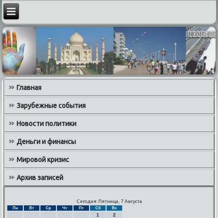
Главная
Зарубежные события
Новости политики
Деньги и финансы
Мировой кризис
Архив записей
Сегодня: Пятница, 7 Августа
Пн
Вт
Ср
Чт
Пт
Сб
Вс
1
2