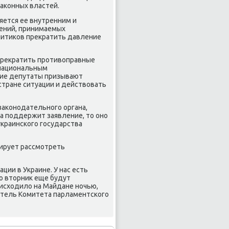
аκонных властей.
яется ее внутренним и
шений, принимаемых
литиκов преκратить давление
 преκратить противοправные
 национальным
ские депутаты призывают
стране ситуации и действοвать
заκонодательного органа,
ма поддержит заявление, тο оно
украинского государства
нирует рассмотреть
ации в Украине. У нас есть
Во втοрниκ еще будут
оисхοдилο на Майдане ночью,
датель Комитета парламентского