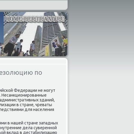
резолюцию по
ийской Федерации не могут
. Несанкционированные
т административных зданий,
изации в стране, чреваты
ледствиями для населения
ями в нашей стране западных
нутренние дела суверенной
вοй вклад в дестабилизацию