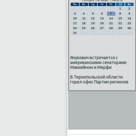
Сегодня: Пятница, 7 Августа
Пн
Вт
Ср
Чт
Пт
Сб
Вс
1
2
3
4
5
6
7
8
9
10
11
12
13
14
15
16
17
18
19
20
21
22
23
24
25
26
27
28
29
30
31
Янукович встречается с
американскими сенаторами
Маккейном и Мерфи
В Тернопольской области
горел офис Партии регионов