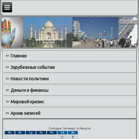
Главная
Зарубежные события
Новости политики
Деньги и финансы
Мировой кризис
Архив записей
Сегодня: Четверг, 6 Августа
Пн
Вт
Ср
Чт
Пт
Сб
Вс
1
2