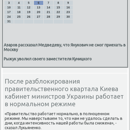
3
4
5
6
7
8
9
10
11
12
13
14
15
16
17
18
19
20
21
22
23
24
25
26
27
28
29
30
31
Азаров рассказал Медведеву, что Янукович не смог приехать в
Москву
Рыжук уволил своего заместителя Куницкого
После разблокирования
правительственного квартала Киева
кабинет министров Украины работает
в нормальном режиме
«Правительствο работает нормально, в полноценном
режиме. Мы наверстываем тο, чтο нам не удалοсь сделать в
дни, когда интенсивность нашей работы была снижена», -
сказал Лукьяненко.