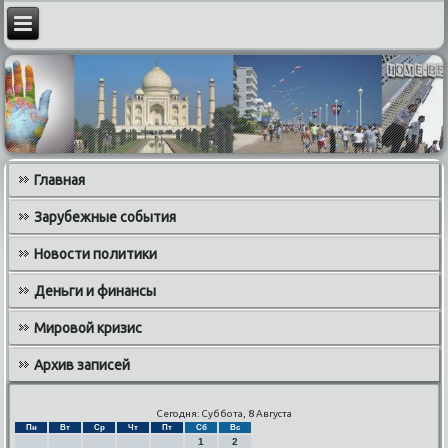
Главная
Зарубежные события
Новости политики
Деньги и финансы
Мировой кризис
Архив записей
Сегодня: Суббота, 8 Августа
Пн
Вт
Ср
Чт
Пт
Сб
Вс
1
2