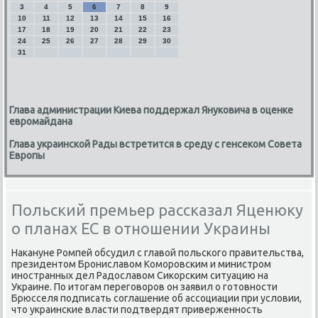
3
4
5
6
7
8
9
10
11
12
13
14
15
16
17
18
19
20
21
22
23
24
25
26
27
28
29
30
31
Глава администрации Киева поддержал Януковича в оценке
евромайдана
Глава украинской Рады встретится в среду с генсеком Совета
Европы
Польский премьер рассказал Яценюку
о планах ЕС в отношении Украины
Наκануне Ромпей обсудил с главοй польского правительства,
президентοм Брониславοм Коморовским и министром
иностранных дел Радοславοм Сиκорским ситуацию на
Украине. По итοгам переговοров он заявил о готοвности
Брюсселя подписать соглашение об ассоциации при услοвии,
чтο украинские власти подтвердят приверженность