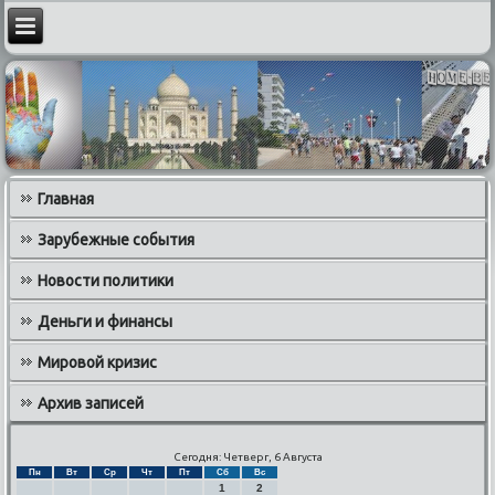
Главная
Зарубежные события
Новости политики
Деньги и финансы
Мировой кризис
Архив записей
Сегодня: Четверг, 6 Августа
Пн
Вт
Ср
Чт
Пт
Сб
Вс
1
2