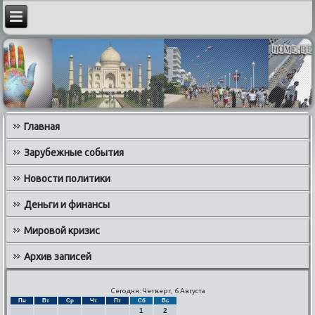
Главная
Зарубежные события
Новости политики
Деньги и финансы
Мировой кризис
Архив записей
Сегодня: Четверг, 6 Августа
Пн
Вт
Ср
Чт
Пт
Сб
Вс
1
2