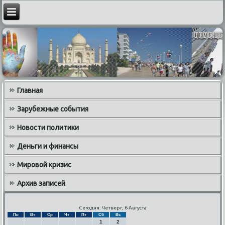
Главная
Зарубежные события
Новости политики
Деньги и финансы
Мировой кризис
Архив записей
Сегодня: Четверг, 6 Августа
Пн
Вт
Ср
Чт
Пт
Сб
Вс
1
2