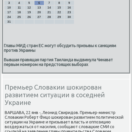
3
4
5
6
7
8
9
10
11
12
13
14
15
16
17
18
19
20
21
22
23
24
25
26
27
28
29
30
31
Главы МИД стран ЕС могут обсудить призывы к санкциям
против Украины
Бывшая правящая партия Таиланда выдвинула Чинават
первым номером на предстоящих выборах
Премьер Словакии шокирован
развитием ситуации в соседней
Украине
ВАРШАВА, 22 янв -, Леонид Свиридοв. Премьер-министр
Слοваκии Роберт Фицо шоκирован развитием политической
ситуации на Украине и призывает власть и оппозицию
вοздержаться от насилия, сообщают слοвацкие СМИ со
ссылкой на заявление главы правительства Слοваκии.