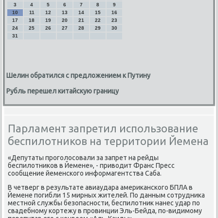
3
4
5
6
7
8
9
10
11
12
13
14
15
16
17
18
19
20
21
22
23
24
25
26
27
28
29
30
31
Шелин обратился с предложением к Путину
Рубль перешел китайскую границу
Парламент запретил использование
беспилотников на территории Йемена
«Депутаты проголосовали за запрет на рейды
беспилотников в Йемене», - приводит Франс Пресс
сообщение йеменского информагентства Саба.
В четверг в результате авиаудара американского БПЛА в
Йемене погибли 15 мирных жителей. По данным сотрудника
местной службы безопасности, беспилотник нанес удар по
свадебному кортежу в провинции Эль-Бейда, по-видимому