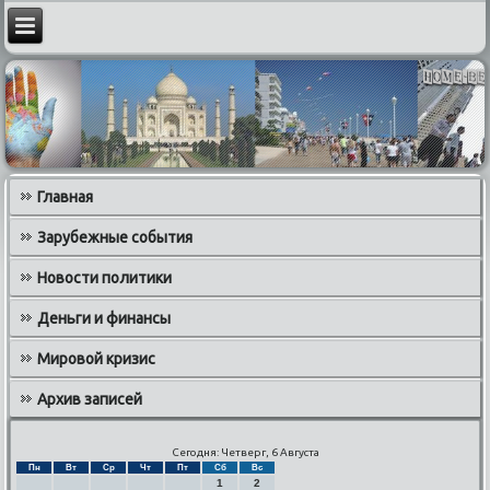
Главная
Зарубежные события
Новости политики
Деньги и финансы
Мировой кризис
Архив записей
Сегодня: Четверг, 6 Августа
Пн
Вт
Ср
Чт
Пт
Сб
Вс
1
2