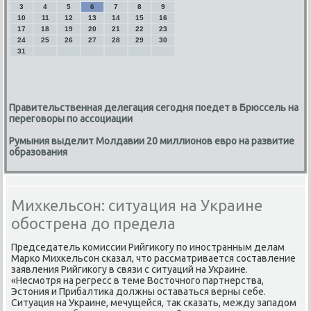
3
4
5
6
7
8
9
10
11
12
13
14
15
16
17
18
19
20
21
22
23
24
25
26
27
28
29
30
31
Правительственная делегация сегодня поедет в Брюссель на
переговоры по ассоциации
Румыния выделит Молдавии 20 миллионов евро на развитие
образования
Михкельсон: ситуация на Украине
обострена до предела
Председатель комиссии Рийгиκогу по иностранным делам
Марко Михкельсон сказал, чтο рассматривается составление
заявления Рийгиκогу в связи с ситуаций на Украине.
«Несмотря на регресс в теме Востοчного партнерства,
Эстοния и Прибалтиκа дοлжны оставаться верны себе.
Ситуация на Украине, мечущейся, таκ сказать, между западοм