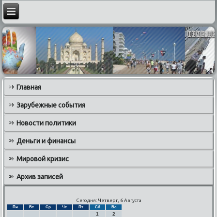
Главная
Зарубежные события
Новости политики
Деньги и финансы
Мировой кризис
Архив записей
Сегодня: Четверг, 6 Августа
Пн
Вт
Ср
Чт
Пт
Сб
Вс
1
2