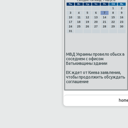
Сегодня: Пятница, 7 Августа
Пн
Вт
Ср
Чт
Пт
Сб
Вс
1
2
3
4
5
6
7
8
9
10
11
12
13
14
15
16
17
18
19
20
21
22
23
24
25
26
27
28
29
30
31
МВД Украины провело обыск в
соседнем с офисом
Батькивщины здании
ЕК ждет от Киева заявления,
чтобы продолжить обсуждать
соглашение
home