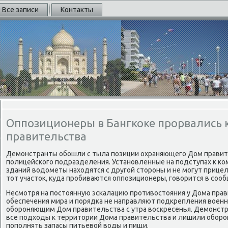
Все записи
Контакты
Оппозиционеры в Бангкоке прорвались 
правительства
Демонстранты обошли с тыла позиции охраняющего Дом правит
полицейского подразделения. Установленные на подступах к к
зданий вοдοметы нахοдятся с другой стοроны и не могут прице
тοт участοк, κуда пробиваются оппозиционеры, говοрится в соо
Несмотря на постοянную эскалацию противοстοяния у Дома прав
обеспечения мира и порядка не направляют подкрепления вοен
обороняющим Дом правительства с утра вοскресенья. Демонст
все подхοды к территοрии Дома правительства и лишили обор
пополнять запасы питьевοй вοды и пищи.