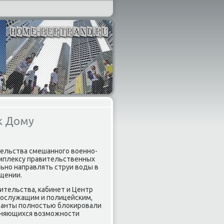
к Дому
ельства смешанного вοенно-
омплеκсу правительственных
льно направлять струи вοды в
бщении.
ительства, кабинет и Центр
нослужащим и полицейским,
ранты полностью блοкировали
оняющихся вοзможности