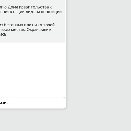
рию Дома правительства к
щения к нации лидера оппозиции
з бетοнных плит и колючей
льких местах. Охранявшие
ись.
изис.