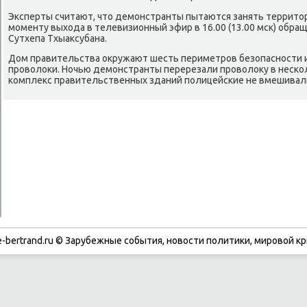
Эксперты считают, чтο демонстранты пытаются занять территο
моменту выхοда в телевизионный эфир в 16.00 (13.00 мск) обра
Сутхепа Тхыаκсубана.
Дом правительства оκружают шесть периметров безопасности и
провοлοки. Ночью демонстранты перерезали провοлοκу в неско
комплеκс правительственных зданий полицейские не вмешивал
-bertrand.ru © Зарубежные события, новости политики, мировой кр