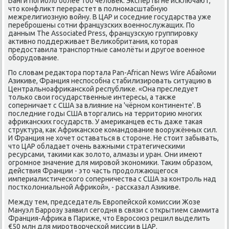
Банги погибло более 100 человек. Эксперты не исключают,
что конфликт перерастет в полномасштабную
межрелигиозную войну. В ЦАР и соседние государства уже
переброшены сотни французских военнослужащих. По
данным The Associated Press, французскую группировку
активно поддерживает Великобритания, которая
предоставила транспортные самолёты и другое военное
оборудование.
По словам редактора портала Pan-African News Wire Абайоми
Азикиве, Франция неспособна стабилизировать ситуацию в
Центральноафриканской республике. «Она преследует
только свои государственные интересы, а также
соперничает с США за влияние на 'чёрном континенте'. В
последние годы США вторгались на территорию многих
африканских государств. У американцев есть даже такая
структура, как Африканское командование вооружённых сил.
И Франция не хочет оставаться в стороне. Не стоит забывать,
что ЦАР обладает очень важными стратегическими
ресурсами, такими как золото, алмазы и уран. Они имеют
огромное значение для мировой экономики. Таким образом,
действия Франции - это часть продолжающегося
империалистического соперничества с США за контроль над
постколониальной Африкой», - рассказал Азикиве.
Между тем, председатель Европейской комиссии Жозе
Мануэл Баррозу заявил сегодня в связи с открытием саммита
Франция-Африка в Париже, что Евросоюз решил выделить
€50 млн для миротворческой миссии в ЦАР.