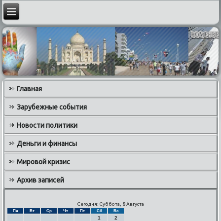
Главная
Зарубежные события
Новости политики
Деньги и финансы
Мировой кризис
Архив записей
Сегодня: Суббота, 8 Августа
Пн
Вт
Ср
Чт
Пт
Сб
Вс
1
2