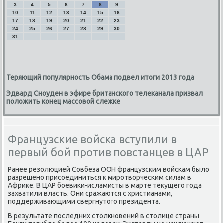
3
4
5
6
7
8
9
10
11
12
13
14
15
16
17
18
19
20
21
22
23
24
25
26
27
28
29
30
31
Теряющий популярность Обама подвел итоги 2013 года
Эдвард Сноуден в эфире британского телеканала призвал
положить конец массовой слежке
Французские войска вступили в
первый бой против повстанцев в ЦАР
Ранее резолюцией Совбеза ООН французским войскам было
разрешено присоединиться к миротворческим силам в
Африке. В ЦАР боевики-исламисты в марте текущего года
захватили власть. Они сражаются с христианами,
поддерживающими свергнутого президента.
В результате последних столкновений в столице страны