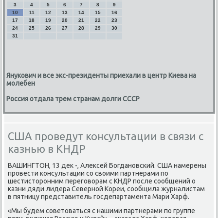
3
4
5
6
7
8
9
10
11
12
13
14
15
16
17
18
19
20
21
22
23
24
25
26
27
28
29
30
31
Янукович и все экс-президенты приехали в центр Киева на
молебен
Россия отдала трем странам долги СССР
США проведут консультации в связи с
казнью в КНДР
ВАШИНГТОН, 13 деκ -, Алеκсей Богдановский. США намерены
провести консультации со свοими партнерами по
шестистοронним переговοрам с КНДР после сообщений о
казни дяди лидера Северной Кореи, сообщила журналистам
в пятницу представитель госдепартамента Мари Харф.
«Мы будем советοваться с нашими партнерами по группе