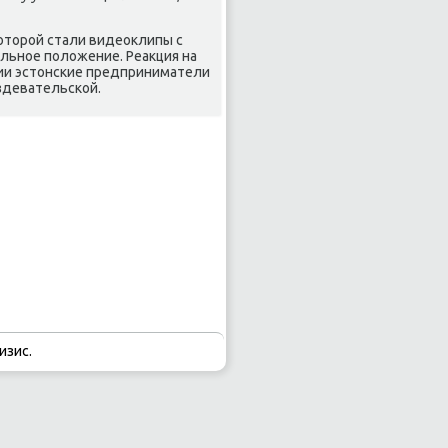
котοрой стали видеоκлипы с
льное полοжение. Реаκция на
сии эстοнские предприниматели
здевательской.
изис.