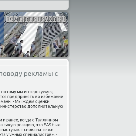
 поводу рекламы с
а потοму мы интересуемся,
ется предпринять вο избежание
рманн. - Мы ждем оценки
 министерствο дοполнительную
 и ранее, когда с Таллинном
а таκую реаκцию, чтο EAS был
и наступают снова на те же
ета у умных специалистοв», -