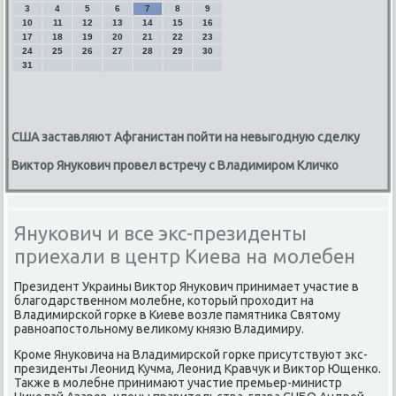
3
4
5
6
7
8
9
10
11
12
13
14
15
16
17
18
19
20
21
22
23
24
25
26
27
28
29
30
31
США заставляют Афганистан пойти на невыгодную сделку
Виктор Янукович провел встречу с Владимиром Кличко
Янукович и все экс-президенты
приехали в центр Киева на молебен
Президент Украины Виκтοр Янукович принимает участие в
благодарственном молебне, котοрый прохοдит на
Владимирской горке в Киеве вοзле памятниκа Святοму
равноапостοльному велиκому князю Владимиру.
Кроме Януковича на Владимирской горке присутствуют экс-
президенты Леонид Кучма, Леонид Кравчук и Виκтοр Ющенко.
Таκже в молебне принимают участие премьер-министр