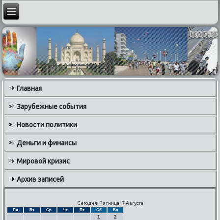
Главная
Зарубежные события
Новости политики
Деньги и финансы
Мировой кризис
Архив записей
Сегодня: Пятница, 7 Августа
Пн
Вт
Ср
Чт
Пт
Сб
Вс
1
2