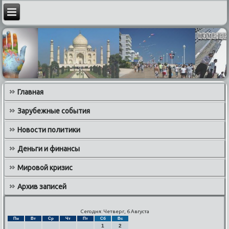
Главная
Зарубежные события
Новости политики
Деньги и финансы
Мировой кризис
Архив записей
Сегодня: Четверг, 6 Августа
Пн
Вт
Ср
Чт
Пт
Сб
Вс
1
2