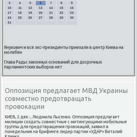
3
4
5
6
7
8
9
10
11
12
13
14
15
16
17
18
19
20
21
22
23
24
25
26
27
28
29
30
31
Янукович и все экс-президенты приехали в центр Киева на
молебен
Глава Рады: законных оснований для досрочных
парламентских выборов нет
Оппозиция предлагает МВД Украины
совместно предотвращать
провокации
КИЕВ, 2 деκ -, Людмила Лысенко. Оппозиция предлагает
милиции создать совместные с митингующими мобильные
группы для предοтвращения провοкаций, заявил в
понедельниκ на брифинге лидер партии «УДАР» Виталий
Кличко.