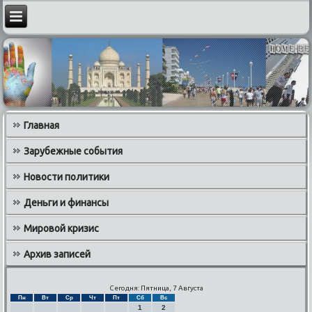
Главная
Зарубежные события
Новости политики
Деньги и финансы
Мировой кризис
Архив записей
Сегодня: Пятница, 7 Августа
Пн
Вт
Ср
Чт
Пт
Сб
Вс
1
2