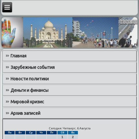
Главная
Зарубежные события
Новости политики
Деньги и финансы
Мировой кризис
Архив записей
Сегодня: Четверг, 6 Августа
Пн
Вт
Ср
Чт
Пт
Сб
Вс
1
2