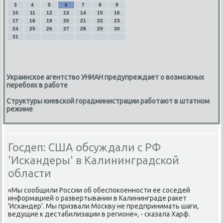
3
4
5
6
7
8
9
10
11
12
13
14
15
16
17
18
19
20
21
22
23
24
25
26
27
28
29
30
31
Украинское агентство УНИАН предупреждает о возможных
перебоях в работе
Структуры киевской горадминистрации работают в штатном
режиме
Госдеп: США обсуждали с РФ
'Искандеры' в Калининградской
области
«Мы сообщили России об обеспокоенности ее соседей
информацией о развертывании в Калининграде ракет
'Искандер'. Мы призвали Москву не предпринимать шаги,
ведущие к дестабилизации в регионе», - сказала Харф.