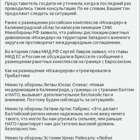
Представитель госдепа не уточнила, когда в последний раз
проводились такие консультации. По ее словам, Вашингтон
продолжит следить за ситуацией.
Ранее о размещении российских комплексов «Искандер» в
Калининградской области написали немецкие СМИ.
Минобороны РФ заявило, что районы дислокации ракетных
дивизионов «Искандер» на территории Западного военного
округа не противоречат международным соглашениям.
Во вторник глава МИД РФ Сергей Лавров заявил, что главы
МИД ЕС и России не обсуждали в Брюсселе сообщения о
размещении ракетных комплексов на границе с Евросоюзом.
Как на размещение «Искандеров» отреагировали в
Прибалтике
Министр обороны Литвы Юозас Олекас: «Новая
модернизация в Калининграде, у границы со странами Балтии
и НАТО, вызывает дополнительное беспокойство и
внимание. Поэтому будем наблюдать за ситуацией».
Министр обороны Латвии Артис Пабрикс: «Это делает
Балтийский регион менее надежным, но я не вижу ничего
такого, что могло бы нам угрожать сильнее, чем раньше.
НАТО гарантирует нам достаточно высокий уровень
безопасности».
Министр обороны Эстонии Урмас Рейнсалу: «Любое