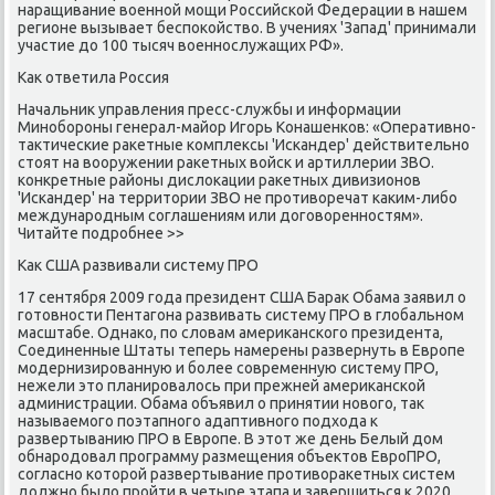
наращивание военной мощи Российской Федерации в нашем
регионе вызывает беспокойство. В учениях 'Запад' принимали
участие до 100 тысяч военнослужащих РФ».
Как ответила Россия
Начальник управления пресс-службы и информации
Минобороны генерал-майор Игорь Конашенков: «Оперативно-
тактические ракетные комплексы 'Искандер' действительно
стоят на вооружении ракетных войск и артиллерии ЗВО.
конкретные районы дислокации ракетных дивизионов
'Искандер' на территории ЗВО не противоречат каким-либо
международным соглашениям или договоренностям».
Читайте подробнее >>
Как США развивали систему ПРО
17 сентября 2009 года президент США Барак Обама заявил о
готовности Пентагона развивать систему ПРО в глобальном
масштабе. Однако, по словам американского президента,
Соединенные Штаты теперь намерены развернуть в Европе
модернизированную и более современную систему ПРО,
нежели это планировалось при прежней американской
администрации. Обама объявил о принятии нового, так
называемого поэтапного адаптивного подхода к
развертыванию ПРО в Европе. В этот же день Белый дом
обнародовал программу размещения объектов ЕвроПРО,
согласно которой развертывание противоракетных систем
должно было пройти в четыре этапа и завершиться к 2020