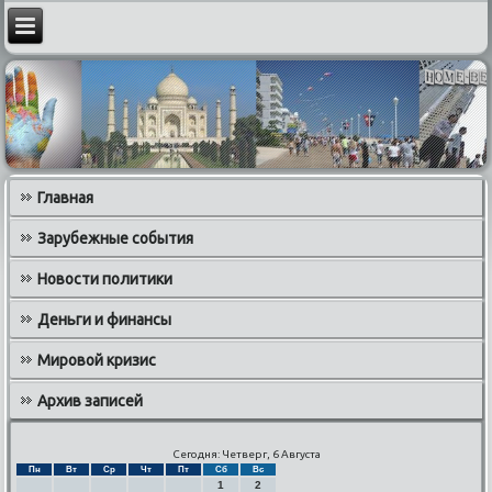
Главная
Зарубежные события
Новости политики
Деньги и финансы
Мировой кризис
Архив записей
Сегодня: Четверг, 6 Августа
Пн
Вт
Ср
Чт
Пт
Сб
Вс
1
2