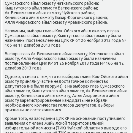
Сумсарского айыл окмоту Чаткальского района;
Кыштутского айыл окмоту Баткенского района;
Ак-Бешимского айыл окмоту Чуйского района;
Кенешского айыл окмоту Базар-Коргонского района;
Алля Анаровского айыл окмоту Араванского района.
Напомним, выборы главы Кок-Ойского айыл окмоту и глав
Сумсарского айыл окмоту, Кыштутского айыл окмоту были
назначены постановлением ЦИК КР от 26 ноября 2013 года №
165 на 11 декабря 2013 года.
Выборы глав Ак-Бешимского айыл окмоту, Кенешского айыл
окмоту, Алля Анаровского айыл окмоту были назначены
постановлением ЦИК КР от 26 ноября 2013 года № 166 на 12
декабря 2013 года.
Однако, в связи с тем, что на выборах главы Кок-Ойского айыл
окмоту приняли участие недостаточное количество
депутатов (не было кворума), а на выборах глав Сумсарского
айыл окмоту, Кыштутского айыл окмоту, Ак-Бешимского айыл
окмоту, Кенешского айыл окмоту, Алля Анаровского айыл
окмоту зарегистрированные кандидаты не набрали
необходимого количества голосов депутатов, выборы
признаны не состоявшимися.
Кроме того, на заседании ЦИК КР на основании поступившего
заявления от члена Жайылской территориальной
избирательной комиссии (ТИК) Чуйской области о выводе его
из состава вышеуказанной ТИК внесены изменения в состав и