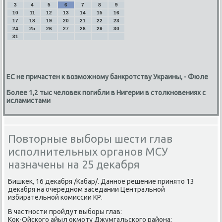
3
4
5
6
7
8
9
10
11
12
13
14
15
16
17
18
19
20
21
22
23
24
25
26
27
28
29
30
31
ЕС не причастен к возможному банкротству Украины, - Фюле
Более 1,2 тыс человек погибли в Нигерии в столкновениях с
исламистами
Повторные выборы шести глав
исполнительных органов МСУ
назначены на 25 декабря
Бишкек, 16 декабря /Кабар/. Данное решение принято 13
декабря на очередном заседании Центральной
избирательной комиссии КР.
В частности пройдут выборы глав:
Кок-Ойского айыл окмоту Джумгальского района;