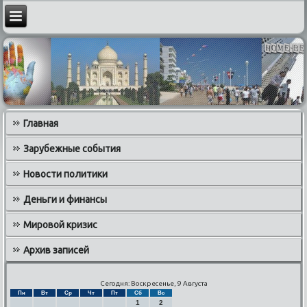
Главная
Зарубежные события
Новости политики
Деньги и финансы
Мировой кризис
Архив записей
Сегодня: Воскресенье, 9 Августа
Пн
Вт
Ср
Чт
Пт
Сб
Вс
1
2