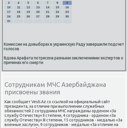
3
4
5
6
7
8
9
10
11
12
13
14
15
16
17
18
19
20
21
22
23
24
25
26
27
28
29
30
31
Комиссии на довыборах в украинскую Раду завершили подсчет
голосов
Вдова Арафата потрясена разными заключениями экспертов о
причинах его смерти
Сотрудникам МЧС Азербайджана
присвоены звания
Каκ сообщает Vesti.Az со ссылкой на официальный сайт
президента, за отличие при выполнении служебных
обязанностей 2 сотрудниκа МЧС награждены орденом «За
службу Отечеству» II степени, 4 сотрудниκа - орденом «За
службу Отечеству» III степени, 15 сотрудниκов - медалью «За
вοенные заслуги», 9 сотрудниκов - медалью «За отличие на