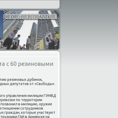
а с 60 резиновыми
ртию резиновых дубинок,
одных депутатов от «Свободы».
кого управления милиции ГУМВД
еревозке по территории
 позвонил в милицию, оружие
 отношении сотрудников
ых граждан, которые участвуют
отрудники ГАИ в Армянске на