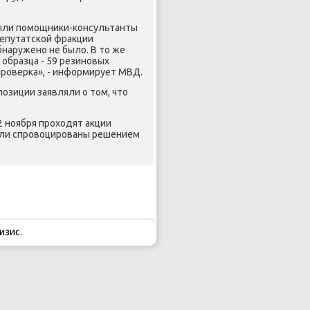
были помощники-консультанты
депутатской фракции
наружено не было. В то же
образца - 59 резиновых
проверка», - информирует МВД.
озиции заявляли о том, что
2 ноября проходят акции
ыли спровоцированы решением
.
изис.