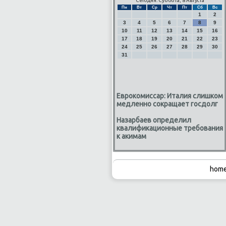
Сегодня: Суббота, 8 Августа
Пн
Вт
Ср
Чт
Пт
Сб
Вс
1
2
3
4
5
6
7
8
9
10
11
12
13
14
15
16
17
18
19
20
21
22
23
24
25
26
27
28
29
30
31
Еврокомиссар: Италия слишком
медленно сокращает госдолг
Назарбаев определил
квалификационные требования
к акимам
home