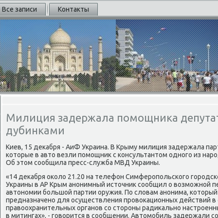
Все записи
Контакты
Милиция задержала помощника депутат
дубинками
Киев, 15 декабря - АиФ Украина. В Крыму милиция задержала па
которые в авто везли помощник с консультантом одного из нар
Об этом сообщила пресс-служба МВД Украины.
«14 декабря около 21.20 на телефон Симферопольского городс
Украины в АР Крым анонимный источник сообщил о возможной п
автономии большой партии оружия. По словам анонима, который
предназначено для осуществления провокационных действий в
правоохранительных органов со стороны радикально настроенн
в митингах», - говорится в сообщении. Автомобиль задержали с