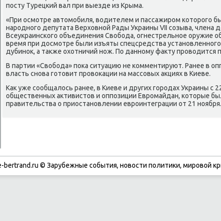
посту Турецкий вал при выезде из Крыма.
«При осмотре автомобиля, водителем и пассажиром которого 
народного депутата Верховной Рады Украины VІІ созыва, члена 
Всеукраинского объединения Свобода, огнестрельное оружие об
время при досмотре были изъяты спецсредства установленного 
дубинок, а также охотничий нож. По данному факту проводится 
В партии «Свобода» пока ситуацию не комментируют. Ранее в опп
власть снова готовит провокации на массовых акциях в Киеве.
Как уже сообщалось ранее, в Киеве и других городах Украины с 2
общественных активистов и оппозиции Евромайдан, которые б
правительства о приостановлении евроинтеграции от 21 ноября
-bertrand.ru © Зарубежные события, новости политики, мировой кр