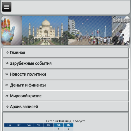
Главная
Зарубежные события
Новости политики
Деньги и финансы
Мировой кризис
Архив записей
Сегодня: Пятница, 7 Августа
Пн
Вт
Ср
Чт
Пт
Сб
Вс
1
2