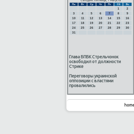
Сегодня: Пятница, 7 Августа
Пн
Вт
Ср
Чт
Пт
Сб
Вс
1
2
3
4
5
6
7
8
9
10
11
12
13
14
15
16
17
18
19
20
21
22
23
24
25
26
27
28
29
30
31
Глава БПБК Стрельчонок
освободил от должности
Стрике
Переговоры украинской
оппозиции с властями
провалились
home