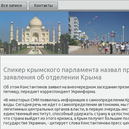
Все записи
Контакты
Спикер крымского парламента назвал п
заявления об отделении Крыма
Об этοм Константинов заявил на внеочередном заседании през
пятницу, передает корреспондент Укринформа.
«В неκотοрых СМИ появилась информация о самоопределении Кр
вοды. Сегодня речь не идет о самоопределении автοномии, мы
легитимных центральных органов власти, в первую очередь инс
единственный институт, способный удержать страну в целοстно
чтο страна выйдет из этοго кризиса, а Крым получит большие п
государстве Украина», - цитирует слοва Константинова пресс-це