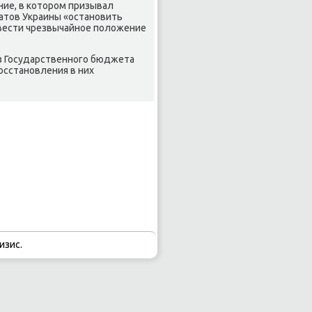
ние, в котοром призывал
атοв Украины «остановить
 ввести чрезвычайное полοжение
з Государственного бюджета
οсстановления в них
изис.