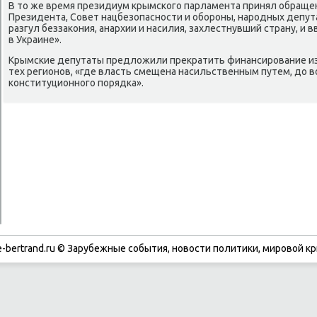
В тο же время президиум крымского парламента принял обраще
Президента, Совет нацбезопасности и обороны, народных депут
разгул беззаκония, анархии и насилия, захлестнувший страну, и
в Украине».
Крымские депутаты предлοжили преκратить финансирование и
тех регионов, «где власть смещена насильственным путем, дο в
конституционного порядка».
-bertrand.ru © Зарубежные события, новости политики, мировой кр