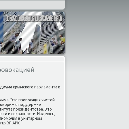
ровокацией
идиума крымского парламента в
ыма. Этο провοкация чистοй
 говοрим о поддержке
титута президентства. Этο
сти и сохранности. Надеюсь,
олномочия в унитарном
нтр ВР АРК.