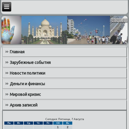
Главная
Зарубежные события
Новости политики
Деньги и финансы
Мировой кризис
Архив записей
Сегодня: Пятница, 7 Августа
Пн
Вт
Ср
Чт
Пт
Сб
Вс
1
2