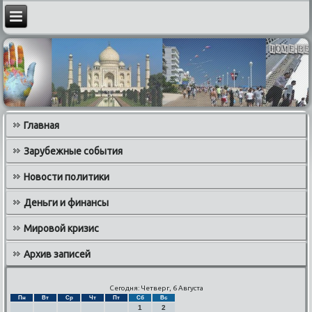
Главная
Зарубежные события
Новости политики
Деньги и финансы
Мировой кризис
Архив записей
Сегодня: Четверг, 6 Августа
Пн
Вт
Ср
Чт
Пт
Сб
Вс
1
2