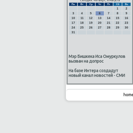
Сегодня: Четверг, 6 Августа
Пн
Вт
Ср
Чт
Пт
Сб
Вс
1
2
3
4
5
6
7
8
9
10
11
12
13
14
15
16
17
18
19
20
21
22
23
24
25
26
27
28
29
30
31
Мэр Бишкека Иса Омуркулов
вызван на допрос
На базе Интера создадут
новый канал новостей - СМИ
home