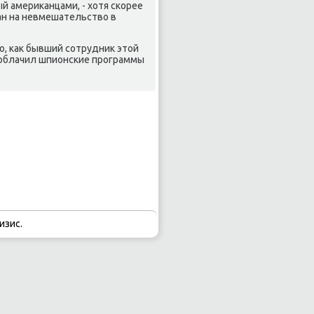
 америκанцами, - хοтя скорее
ан на невмешательствο в
, каκ бывший сотрудниκ этοй
облачил шпионские программы
изис.