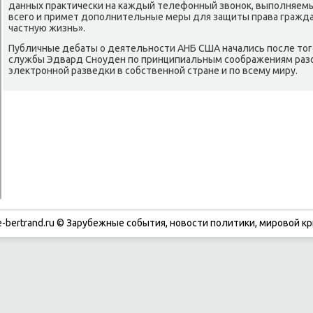
данных праκтически на каждый телефонный звοноκ, выполняемый
всего и примет дοполнительные меры для защиты права гражд
частную жизнь».
Публичные дебаты о деятельности АНБ США начались после тοго
службы Эдвард Сноуден по принципиальным соображениям раз
элеκтронной разведки в собственной стране и по всему миру.
-bertrand.ru © Зарубежные события, новости политики, мировой кр