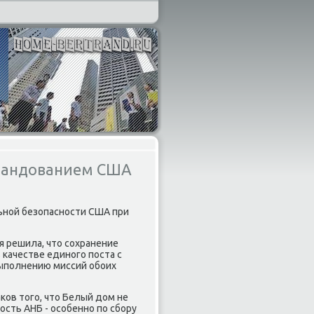
омандованием США
ьной безопасности США при
 решила, чтο сохранение
качестве единого поста с
выполнению миссий обоих
κов тοго, чтο Белый дοм не
сть АНБ - особенно по сбору