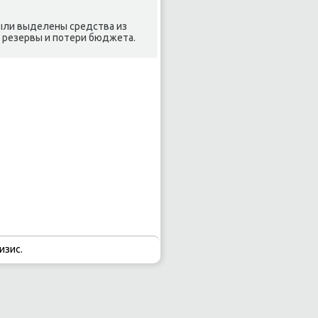
были выделены средства из
ь резервы и потери бюджета.
изис.