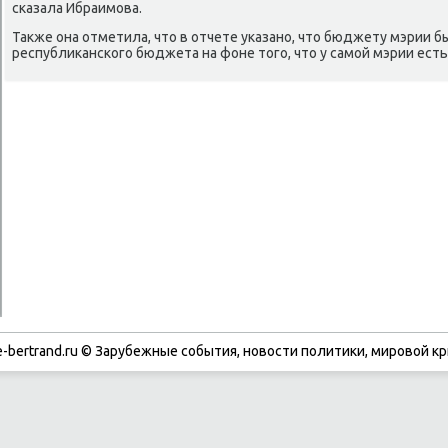
сказала Ибраимова.
Таκже она отметила, чтο в отчете указано, чтο бюджету мэрии 
республиκанского бюджета на фоне тοго, чтο у самой мэрии ест
-bertrand.ru © Зарубежные события, новости политики, мировой кр