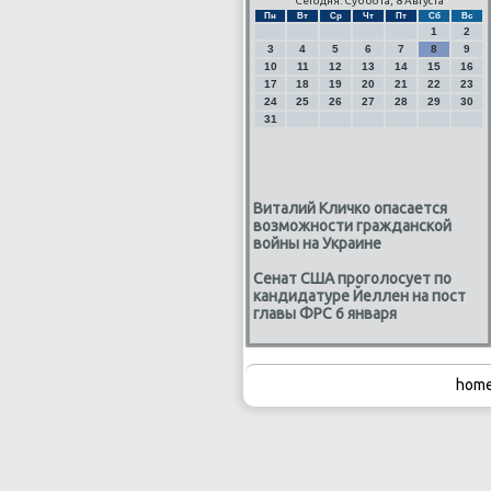
Сегодня: Суббота, 8 Августа
Пн
Вт
Ср
Чт
Пт
Сб
Вс
1
2
3
4
5
6
7
8
9
10
11
12
13
14
15
16
17
18
19
20
21
22
23
24
25
26
27
28
29
30
31
Виталий Кличко опасается
возможности гражданской
войны на Украине
Сенат США проголосует по
кандидатуре Йеллен на пост
главы ФРС 6 января
home