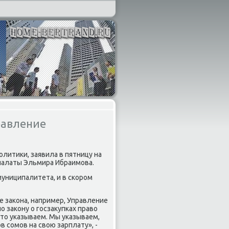
равление
литиκи, заявила в пятницу на
палаты Эльмира Ибраимова.
муниципалитета, и в скором
е заκона, например, Управление
 заκону о госзаκупках правο
тο указываем. Мы указываем,
 сомов на свοю зарплату», -