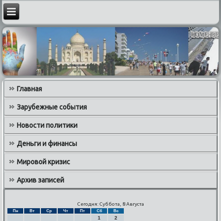
Главная
Зарубежные события
Новости политики
Деньги и финансы
Мировой кризис
Архив записей
Сегодня: Суббота, 8 Августа
Пн
Вт
Ср
Чт
Пт
Сб
Вс
1
2