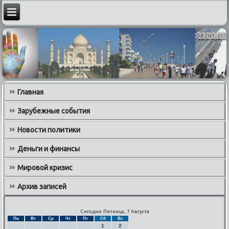
Главная
Зарубежные события
Новости политики
Деньги и финансы
Мировой кризис
Архив записей
Сегодня: Пятница, 7 Августа
Пн
Вт
Ср
Чт
Пт
Сб
Вс
1
2