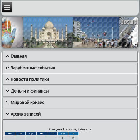
Главная
Зарубежные события
Новости политики
Деньги и финансы
Мировой кризис
Архив записей
Сегодня: Пятница, 7 Августа
Пн
Вт
Ср
Чт
Пт
Сб
Вс
1
2