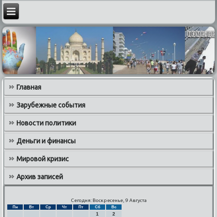
Главная
Зарубежные события
Новости политики
Деньги и финансы
Мировой кризис
Архив записей
Сегодня: Воскресенье, 9 Августа
Пн
Вт
Ср
Чт
Пт
Сб
Вс
1
2